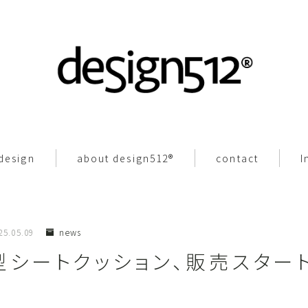
TOP
 design
about design512®︎
contact
I
original pattern design
about design512®︎
25.05.09
news
型シートクッション、販売スター
contact
Instagram