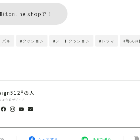
online shopで！
ーバル
#クッション
#シートクッション
#ドラマ
#導入事
sign512®︎の人
ひょう兼デザイナー
する
シェアする
LINEで送る