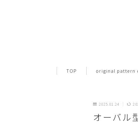
TOP
original pattern
2025.01.24
20
オーバル