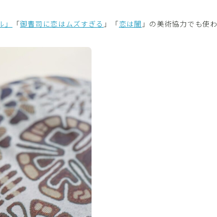
ル」
「
御曹司に恋はムズすぎる
」「
恋は闇
」の美術協力でも使